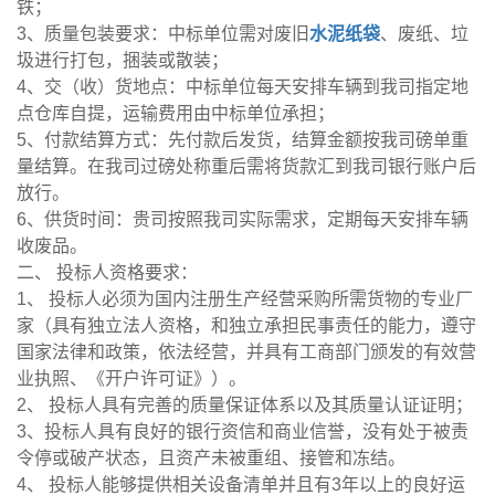
铁；
3、质量包装要求：中标单位需对废旧
水泥纸袋
、废纸、垃
圾进行打包，捆装或散装；
4、交（收）货地点：中标单位每天安排车辆到我司指定地
点仓库自提，运输费用由中标单位承担；
5、付款结算方式：先付款后发货，结算金额按我司磅单重
量结算。在我司过磅处称重后需将货款汇到我司银行账户后
放行。
6、供货时间：贵司按照我司实际需求，定期每天安排车辆
收废品。
二、 投标人资格要求：
1、 投标人必须为国内注册生产经营采购所需货物的专业厂
家（具有独立法人资格，和独立承担民事责任的能力，遵守
国家法律和政策，依法经营，并具有工商部门颁发的有效营
业执照、《开户许可证》）。
2、 投标人具有完善的质量保证体系以及其质量认证证明；
3、投标人具有良好的银行资信和商业信誉，没有处于被责
令停或破产状态，且资产未被重组、接管和冻结。
4、 投标人能够提供相关设备清单并且有3年以上的良好运