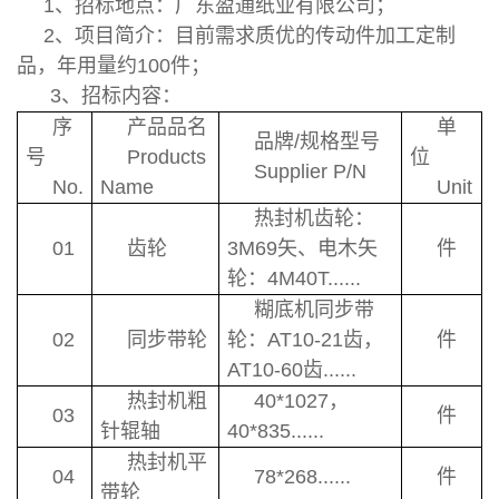
1、招标地点：广东盈通纸业有限公司；
2、项目简介：目前需求质优的传动件加工定制
品，年用量约100件；
3、招标内容：
序
产品品名
单
品牌/规格型号
号
Products
位
Supplier P/N
No.
Name
Unit
热封机齿轮：
01
齿轮
3M69矢、电木矢
件
轮：4M40T......
糊底机同步带
02
同步带轮
轮：AT10-21齿，
件
AT10-60齿......
热封机粗
40*1027，
03
件
针辊轴
40*835......
热封机平
04
78*268......
件
带轮