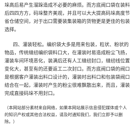
垛高后易产生溜跺造成不必要的麻烦。而方底阀口袋在装料
后四四方方，码垛整齐美观，并且可以大大提高码垛高度节
省仓储空间，对于出口需要装集装箱的货物更是更佳的包装
选择。
四、灌装轻松。编织袋大多是用来包装，粒状、粉状的
物品，传统缝纫编织袋料口大，在灌装时易造成粉尘飞扬，
灌装车间环境恶化，装满后还有人工缝纫封口，缝纫线位置
变化大，甚至有的还要返工二次封口。而方底阀口袋的阀口
是根据客户灌装出料口设计的，灌装时出料口和包装袋阀口
结合在一起，灌装时产生的粉尘很难飘散出来，而且，灌装
完成直接码垛不用封口。
（本网站部分素材来自网络，如果本网站展示信息侵犯媒体或个人
的知识产权或其他合法权益，请及时通知我们，我们立即予以删
除。）